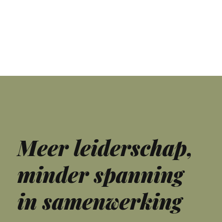
C
o
a
c
h
i
Meer leiderschap,
minder spanning
in samenwerking