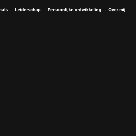
nals
Leiderschap
Persoonlijke ontwikkeling
Over mij
g &
T
r
a
i
n
i
n
g
ntact op m