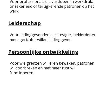
Voor professionals die vastlopen in werkdruk,
onzekerheid of terugkerende patronen op het
Onze
werk
Leiderschap
oprichter
Voor leidinggevenden die steviger, helderder en
mensgerichter willen leidinggeven
Ik ben Oulayah el Yalte, NOBCO-gecertificeerd
Persoonlijke ontwikkeling
coach met ruim 18 jaar ervaring binnen de
gemeentelijke overheid en het ministerie. Vanuit
die ervaring weet ik hoe complex organisaties
Voor wie grenzen wil leren bewaken, patronen
kunnen zijn: waar doelen, mensen en belangen
wil doorbreken en met meer rust wil
elkaar soms in de weg zitten. Managers zoeken
functioneren
vaak de balans tussen resultaat en relatie, terwijl
medewerkers juist houvast, erkenning en ruimte
willen om te groeien.
Learn More