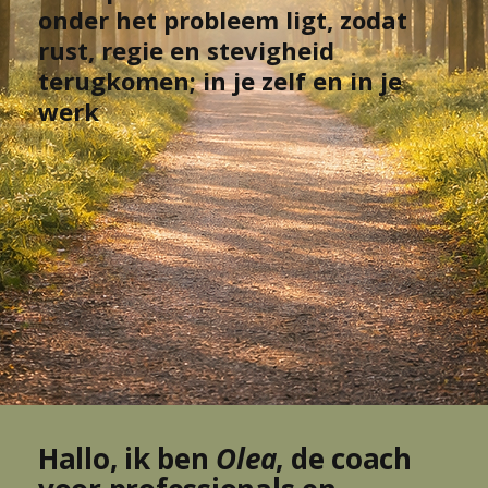
onder het probleem ligt, zodat
rust, regie en stevigheid
terugkomen; in je zelf en in je
werk
Hallo, ik ben
Olea
, de coach