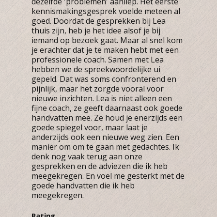
dezelfde 'problemen' aanliep. Het eerste
kennismakingsgesprek voelde meteen al
goed. Doordat de gesprekken bij Lea
thuis zijn, heb je het idee alsof je bij
iemand op bezoek gaat. Maar al snel kom
je erachter dat je te maken hebt met een
professionele coach. Samen met Lea
hebben we de spreekwoordelijke ui
gepeld. Dat was soms confronterend en
pijnlijk, maar het zorgde vooral voor
nieuwe inzichten. Lea is niet alleen een
fijne coach, ze geeft daarnaast ook goede
handvatten mee. Ze houd je enerzijds een
goede spiegel voor, maar laat je
anderzijds ook een nieuwe weg zien. Een
manier om om te gaan met gedachtes. Ik
denk nog vaak terug aan onze
gesprekken en de adviezen die ik heb
meegekregen. En voel me gesterkt met de
goede handvatten die ik heb
meegekregen.
Rating