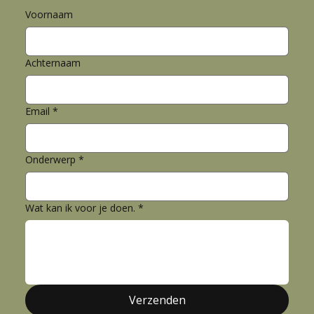
Voornaam
Achternaam
Email
*
Onderwerp
*
Wat kan ik voor je doen.
*
Verzenden