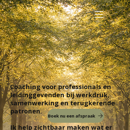
C
o
a
c
h
i
Coaching voor professionals en
leidinggevenden bij werkdruk,
samenwerking en terugkerende
patronen.
Boek nu een afspraak
Ik help zichtbaar maken wat er